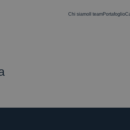
Chi siamo
Il team
Portafoglio
Ca
a