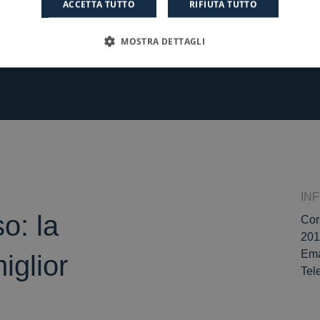
ACCETTA TUTTO
RIFIUTA TUTTO
MOSTRA DETTAGLI
IN
o: la
Cor
201
Ema
iglior
Tel