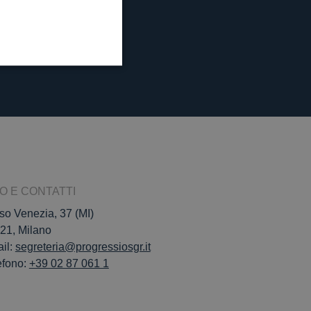
FO E CONTATTI
so Venezia, 37 (MI)
21, Milano
il:
segreteria@progressiosgr.it
efono:
+39 02 87 061 1