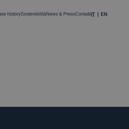
se history
Sostenibilità
News & Press
Contatti
IT
EN