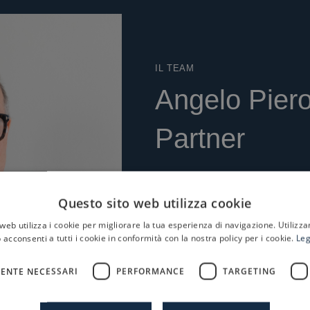
IL TEAM
Angelo Pier
Partner
Parte di Progressio sin
Questo sito web utilizza cookie
vanta
oltre 20 anni di e
web utilizza i cookie per migliorare la tua esperienza di navigazione. Utilizza
 acconsenti a tutti i cookie in conformità con la nostra policy per i cookie.
Leg
Prima di Progressio, ha l
M&A e successivamente di 
ENTE NECESSARI
PERFORMANCE
TARGETING
È laureato in Economia Az