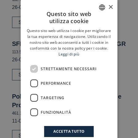
×
26-09-2025
Questo sito web
utilizza cookie
Scarica
ITALIAN
Questo sito web utilizza i cookie per migliorare
ENGLISH
la tua esperienza di navigazione. Utilizzando il
nostro sito web acconsenti a tutti i cookie in
SFDR Disclosure art.3 Progressio SGR
conformità con la nostra policy per i cookie.
113.57 KB
Leggi di più
26-09-2025
STRETTAMENTE NECESSARI
Scarica
PERFORMANCE
Politica di investimento responsabile
TARGETING
Progressio SGR
FUNZIONALITÀ
461.12 KB
11-09-2025
ACCETTA TUTTO
Scarica