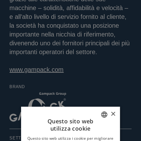
macchine – solidità, affidabilità e velocità –
e all’alto livello di servizio fornito al cliente,
la società ha conquistato una posizione
importante nella nicchia di riferimento,
divenendo uno dei fornitori principali dei più
importanti operatori del settore.
www.gampack.com
BRAND
×
Questo sito web
utilizza cookie
ITALIAN
Questo sito web utilizza i cookie per migliorare
SETTORE