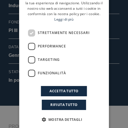
ENGLISH
la tua esperienza di navigazione. Utilizzando il
Industriale & Meccanica
nostro sito web acconsenti a tutti i cookie in
conformità con la nostra policy per i cookie.
Leggi di più
FONDO
PI III
STRETTAMENTE NECESSARI
PERFORMANCE
DATA ACQUISIZIONE
Gennaio 2019
TARGETING
STATO
FUNZIONALITÀ
In portafoglio
ACCETTA TUTTO
RIFIUTA TUTTO
MOSTRA DETTAGLI
PROGRESSIO