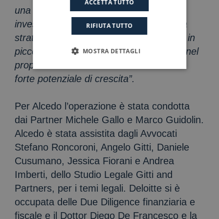
ACCETTA TUTTO
una forte vocazione all’export. Questo
investimento rientra perfettamente nella
RIFIUTA TUTTO
strategia dei nostri Fondi che investono in
piccole e medie imprese italiane leader nel
MOSTRA DETTAGLI
proprio mercato di riferimento e con un
forte potenziale di crescita”.
Per Alcedo l’operazione è stata condotta
dai Partner Michele Gallo e Marco Guidolin.
Alcedo è stata assistita dagli Avvocati
Stefano Roncoroni, Angelo Gitti, Daniele
Cusumano, Jessica Fiorani e Andrea
Imberti, dello Studio Legale Gitti and
Partners, per i temi legali. Deloitte si è
occupata delle Due Diligence finanziaria e
fiscale e il Dottor Diego De Francesco e la