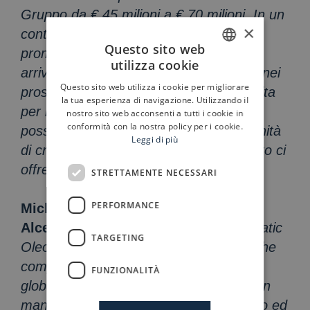
Gruppo da € 45 milioni a € 70 milioni. In un
×
contesto di mercato mondiale molto
Questo sito web
promettente, il Gruppo si propone di
utilizza cookie
ITALIAN
arrivare ad un fatturato di € 100 milioni nei
Questo sito web utilizza i cookie per migliorare
prossimi 4 anni attraverso la sola crescita
ENGLISH
la tua esperienza di navigazione. Utilizzando il
per linee interne, cui si aggiungerà la
nostro sito web acconsenti a tutti i cookie in
conformità con la nostra policy per i cookie.
possibilità di sfruttare le ottime opportunità
Leggi di più
di crescita per acquisizioni che il mercato ci
offre”.
STRETTAMENTE NECESSARI
PERFORMANCE
Michele Gallo, Managing Partner di
Alcedo
, ha così commentato:
“Duplomatic
TARGETING
Oleodinamica è un’eccellenza italiana che
compete con successo nel mercato
FUNZIONALITÀ
globale, con un profilo multinazionale, un
management team altamente qualificato ed