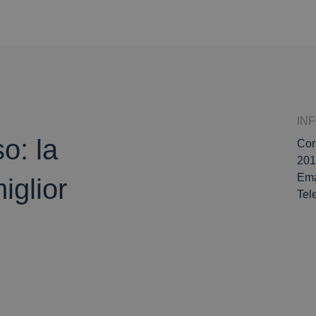
IN
o: la
Cor
201
Ema
iglior
Tel