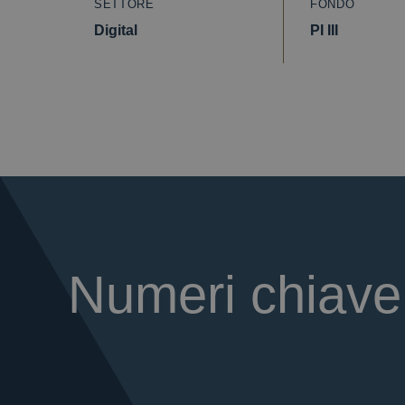
SETTORE
FONDO
Digital
PI III
Numeri chiave