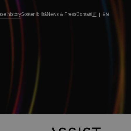
se history
Sostenibilità
News & Press
Contatti
IT
EN