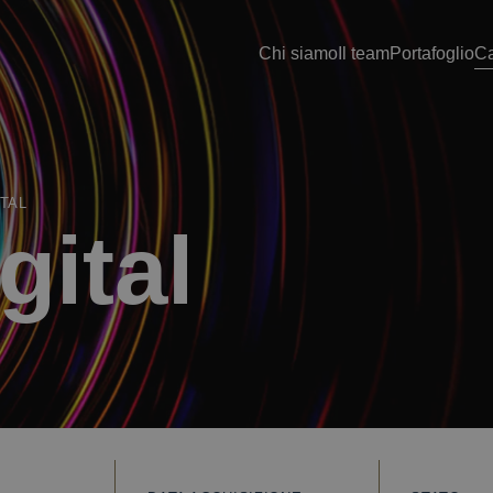
Chi siamo
Il team
Portafoglio
Ca
ITAL
gital