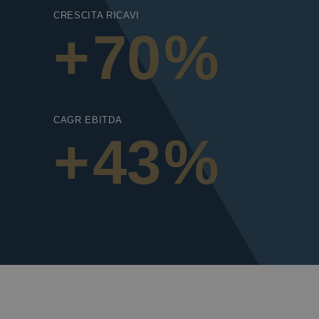
CRESCITA RICAVI
+
70
%
CAGR EBITDA
+
43
%