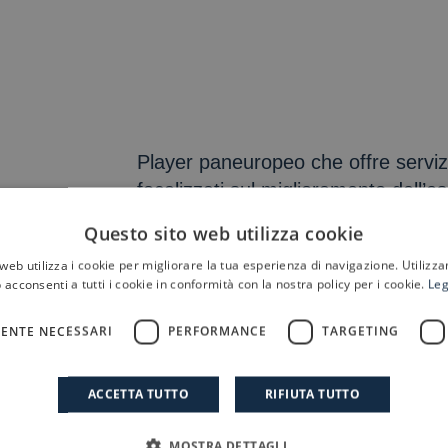
Player paneuropeo che offre servizi 
focalizzati sul miglioramento dell’
B2B e B2C in settori come energia,
Questo sito web utilizza cookie
automotive, banche e retail. Le ar
web utilizza i cookie per migliorare la tua esperienza di navigazione. Utilizza
progettazione dell’esperienza utent
 acconsenti a tutti i cookie in conformità con la nostra policy per i cookie.
Leg
l’automazione dei processi, combina
Digital eroga servizi di customer 
ENTE NECESSARI
PERFORMANCE
TARGETING
clienti attraverso diversi canali e
intelligenza artificiale e automazion
ACCETTA TUTTO
RIFIUTA TUTTO
MOSTRA DETTAGLI