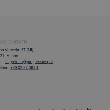
FO E CONTATTI
so Venezia, 37 (MI)
21, Milano
il:
segreteria@progressiosgr.it
efono:
+39 02 87 061 1