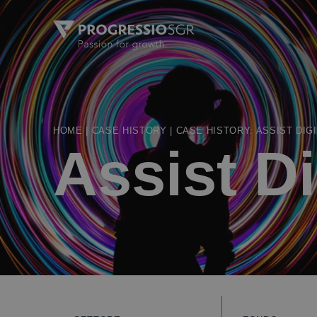
HOME
|
CASE HISTORY
|
CASE HISTORY: ASSIST DIG
Assist Di