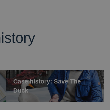
istory
Case history: Save The
Duck